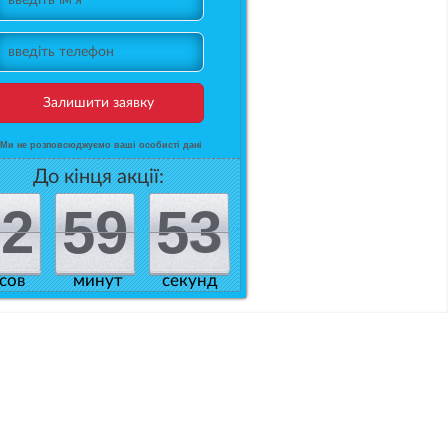
*Ми не розповсюджуємо ваші особисті дані
До кінця акції:
9
9
0
0
3
2
2
0
5
5
0
9
9
0
5
5
2
1
1
сов
минут
секунд