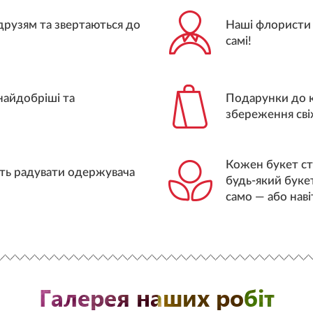
друзям та звертаються до
Наші флористи 
самі!
найдобріші та
Подарунки до к
збереження свіжо
Кожен букет ст
дуть радувати одержувача
будь-який букет
само — або наві
Галерея наших робіт